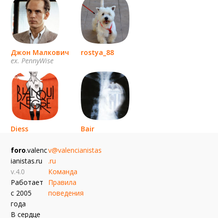
Джон Малкович
rostya_88
ex. PennyWise
Diess
Bair
эль мурсиелаго
foro
.valenc
v@valencianistas
ianistas.ru
.ru
v.4.0
Команда
Работает
Правила
с 2005
поведения
года
В сердце