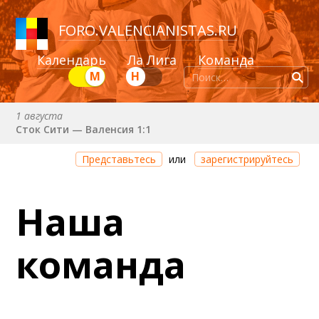
FORO
.
VALENCIANISTAS.RU
Календарь
Ла Лига
Команда
М
Н
1 августа
Сток Сити — Валенсия 1:1
Через 2 дня 8 часов 25 минут
Представьтесь
или
зарегистрируйтесь
Валенсия — Ньюкасл
22 августа (сб) в 19:30 (исп)
Наша
Валенсия — Сельта
25 августа (вт) в 21:00 (исп)
команда
Валенсия — Бетис
30 августа (вс) в 19:30 (исп)
Депортиво — Валенсия