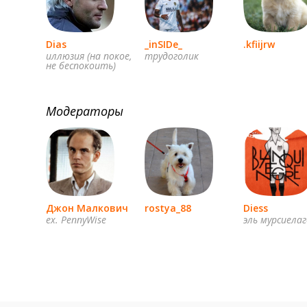
Dias
_inSIDe_
.kfiijrw
иллюзия (на покое,
трудоголик
не беспокоить)
Модераторы
Джон Малкович
rostya_88
Diess
ex. PennyWise
эль мурсиела