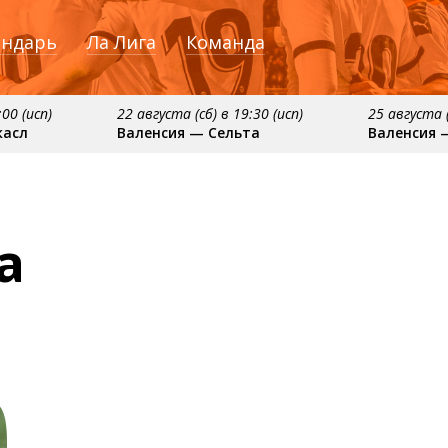
ендарь
Ла Лига
Команда
:00 (исп)
22 августа (сб) в 19:30 (исп)
25 августа (
касл
Валенсия — Сельта
Валенсия 
ября
примерно 16 сентября
примерно 20 сентяб
сия
Алавес — Валенсия
Валенсия — Реал С
а