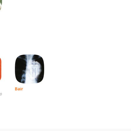
Bair
го