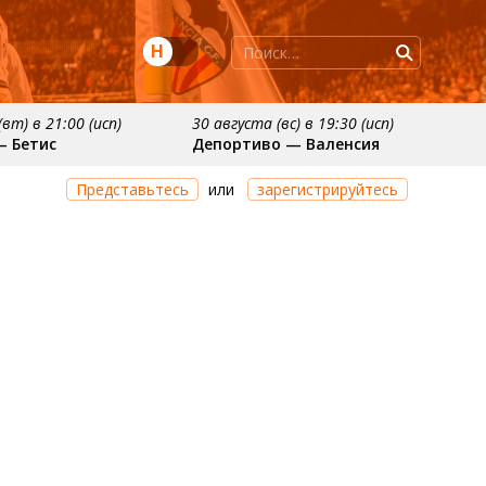
Н
вт) в 21:00 (исп)
30 августа (вс) в 19:30 (исп)
— Бетис
Депортиво — Валенсия
ря
примерно 11 октября
Представьтесь
или
зарегистрируйтесь
осьедад
Расинг — Валенсия