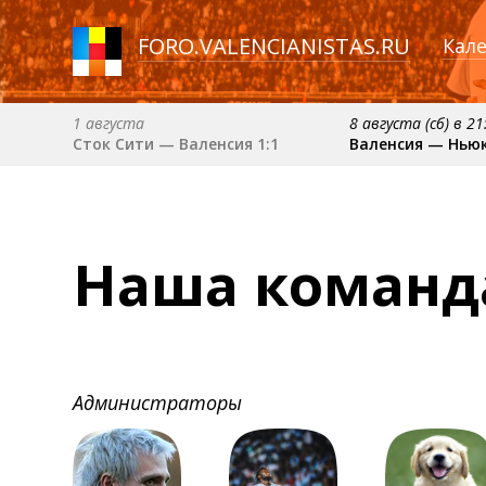
FORO
.
VALENCIANISTAS.RU
Кал
1 августа
8 августа (сб) в 21
Сток Сити — Валенсия 1:1
Валенсия — Нью
6 сентября (вс) в 16:15 (исп)
примерно 13 сент
Валенсия — Барселона
Севилья — Вален
примерно 18 октября
Наша команд
Валенсия — Атлетик
Администраторы