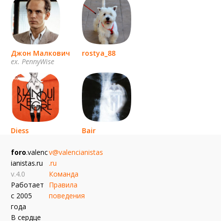
Джон Малкович
rostya_88
ex. PennyWise
Diess
Bair
эль мурсиелаго
foro
.valenc
v@valencianistas
ianistas.ru
.ru
v.4.0
Команда
Работает
Правила
с 2005
поведения
года
В сердце