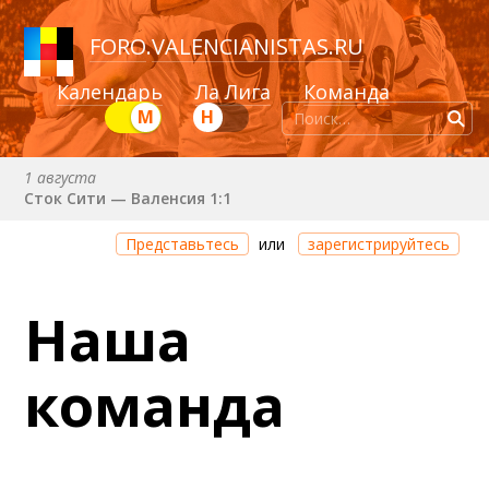
FORO
.
VALENCIANISTAS.RU
Календарь
Ла Лига
Команда
М
Н
1 августа
Сток Сити — Валенсия 1:1
Через 1 день 21 час 37 минут
Представьтесь
или
зарегистрируйтесь
Валенсия — Ньюкасл
22 августа (сб) в 19:30 (исп)
Наша
Валенсия — Сельта
25 августа (вт) в 21:00 (исп)
команда
Валенсия — Бетис
30 августа (вс) в 19:30 (исп)
Депортиво — Валенсия